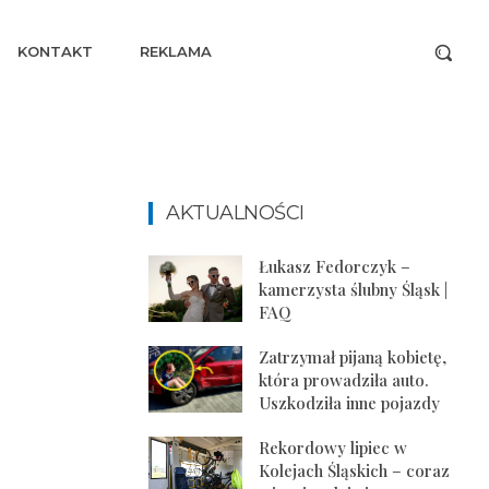
KONTAKT
REKLAMA
AKTUALNOŚCI
Łukasz Fedorczyk –
kamerzysta ślubny Śląsk |
FAQ
Zatrzymał pijaną kobietę,
która prowadziła auto.
Uszkodziła inne pojazdy
Rekordowy lipiec w
Kolejach Śląskich – coraz