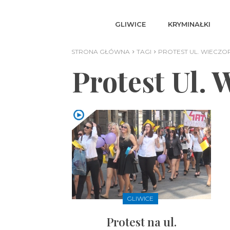
GLIWICE
KRYMINAŁKI
STRONA GŁÓWNA
TAGI
PROTEST UL. WIECZO
Protest Ul. 
GLIWICE
Protest na ul.