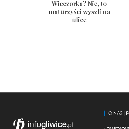
Wieczorka? Nie, to
maturzyści wyszli na
ulice
O NAS |
-
zastrzeże