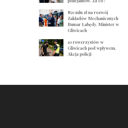
policjantów. Za co?
850 mln zł na rozwój
Zakładów Mechanicznych
Bumar Łabędy. Minister w
Gliwicach
10 rowerzystów w
Gliwicach pod wpływem.
Akcja policji