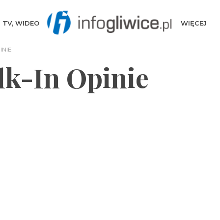
TV, WIDEO
WIĘCEJ
INIE
lk-In Opinie