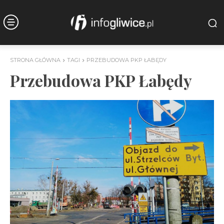
STRONA GŁÓWNA
TAGI
PRZEBUDOWA PKP ŁABĘDY
Przebudowa PKP Łabędy