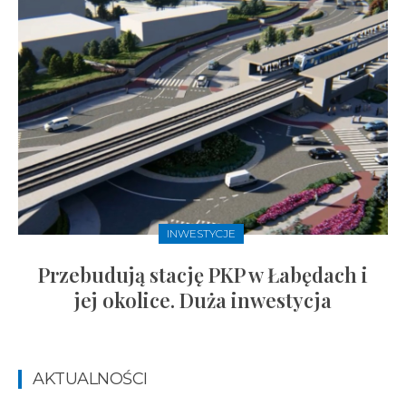
INWESTYCJE
Przebudują stację PKP w Łabędach i
jej okolice. Duża inwestycja
AKTUALNOŚCI