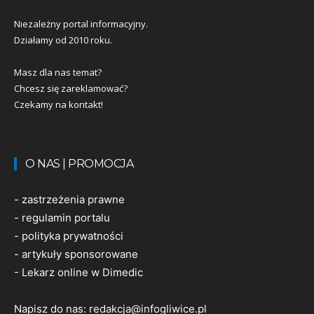
Niezależny portal informacyjny.
Działamy od 2010 roku.
Masz dla nas temat?
Chcesz się zareklamować?
Czekamy na kontakt!
O NAS | PROMOCJA
-
zastrzeżenia prawne
-
regulamin portalu
-
polityka prywatności
-
artykuły sponsorowane
-
Lekarz online w Dimedic
Napisz do nas:
redakcja@infogliwice.pl