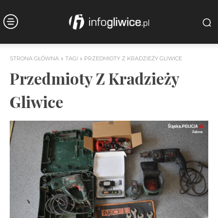
STRONA GŁÓWNA
TAGI
PRZEDMIOTY Z KRADZIEŻY GLIWICE
Przedmioty Z Kradzieży
Gliwice