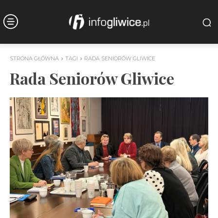
STRONA GŁÓWNA
TAGI
RADA SENIORÓW GLIWICE
Rada Seniorów Gliwice