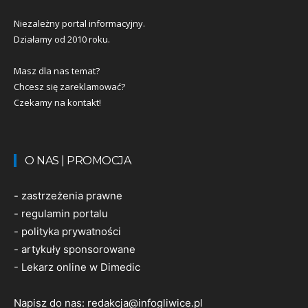
Niezależny portal informacyjny.
Działamy od 2010 roku.
Masz dla nas temat?
Chcesz się zareklamować?
Czekamy na kontakt!
O NAS | PROMOCJA
-
zastrzeżenia prawne
-
regulamin portalu
-
polityka prywatności
-
artykuły sponsorowane
-
Lekarz online w Dimedic
Napisz do nas:
redakcja@infogliwice.pl