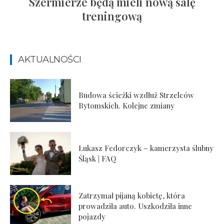
Szermierze będą mieli nową salę
treningową
AKTUALNOŚCI
Budowa ścieżki wzdłuż Strzelców
Bytomskich. Kolejne zmiany
Łukasz Fedorczyk – kamerzysta ślubny
Śląsk | FAQ
Zatrzymał pijaną kobietę, która
prowadziła auto. Uszkodziła inne
pojazdy