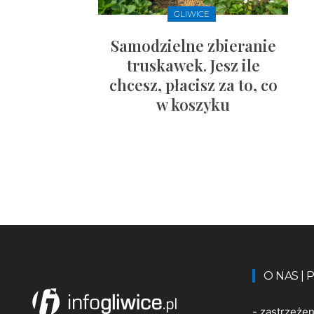
GLIWICE
Samodzielne zbieranie
truskawek. Jesz ile
chcesz, płacisz za to, co
w koszyku
O NAS |
-
zastrzeże