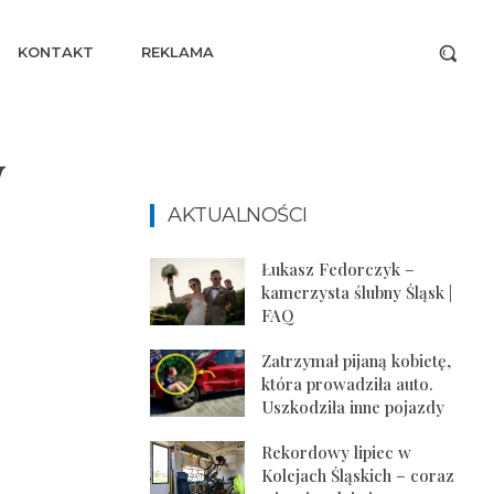
KONTAKT
REKLAMA
y
AKTUALNOŚCI
Łukasz Fedorczyk –
kamerzysta ślubny Śląsk |
FAQ
Zatrzymał pijaną kobietę,
która prowadziła auto.
Uszkodziła inne pojazdy
Rekordowy lipiec w
Kolejach Śląskich – coraz