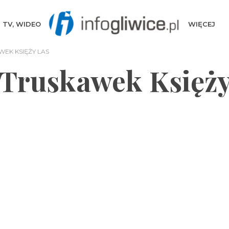
TV, WIDEO
WIĘCEJ
EK KSIĘŻY LAS
 Truskawek Księż