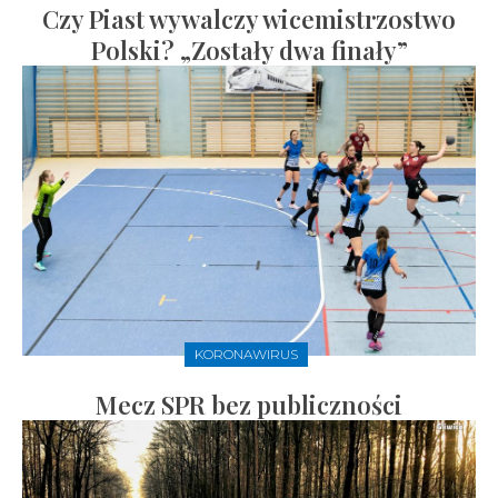
Czy Piast wywalczy wicemistrzostwo
Polski? „Zostały dwa finały”
KORONAWIRUS
Mecz SPR bez publiczności