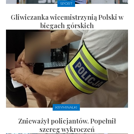
SPORT
Gliwiczanka wicemistrzynią Polski w
biegach górskich
KRYMINAŁKI
Znieważył policjantów. Popełnił
szereg wykroczeń