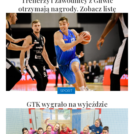
Trenerzy i zawodnicy z Gliwic
otrzymają nagrody. Zobacz listę
SPORT
GTK wygrało na wyjeździe