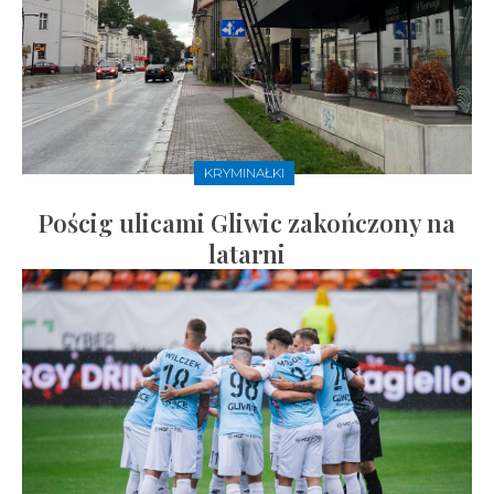
KRYMINAŁKI
Pościg ulicami Gliwic zakończony na
latarni