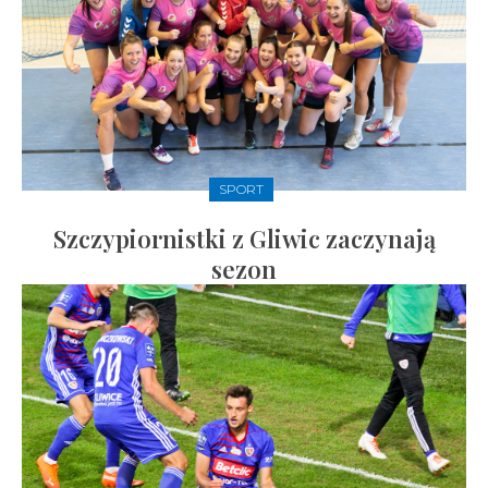
SPORT
Szczypiornistki z Gliwic zaczynają
sezon