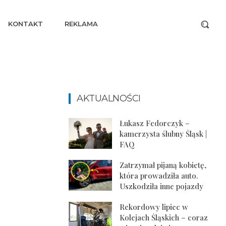
KONTAKT
REKLAMA
AKTUALNOŚCI
Łukasz Fedorczyk –
kamerzysta ślubny Śląsk |
FAQ
Zatrzymał pijaną kobietę,
która prowadziła auto.
Uszkodziła inne pojazdy
Rekordowy lipiec w
Kolejach Śląskich – coraz