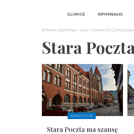
GLIWICE
KRYMINAŁKI
STRONA GŁÓWNA
TAGI
STARA POCZTA GLIWI
Stara Poczta
INWESTYCJE
Stara Poczta ma szansę