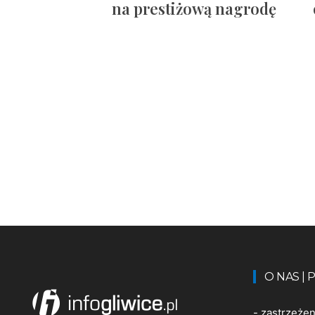
na prestiżową nagrodę
O NAS |
-
zastrzeże