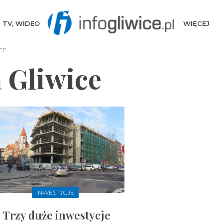
TV, WIDEO
WIĘCEJ
CE
 Gliwice
INWESTYCJE
Trzy duże inwestycje