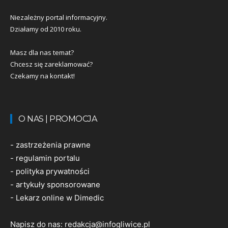
Niezależny portal informacyjny.
Działamy od 2010 roku.
Masz dla nas temat?
Chcesz się zareklamować?
Czekamy na kontakt!
O NAS | PROMOCJA
-
zastrzeżenia prawne
-
regulamin portalu
-
polityka prywatności
-
artykuły sponsorowane
-
Lekarz online w Dimedic
Napisz do nas:
redakcja@infogliwice.pl