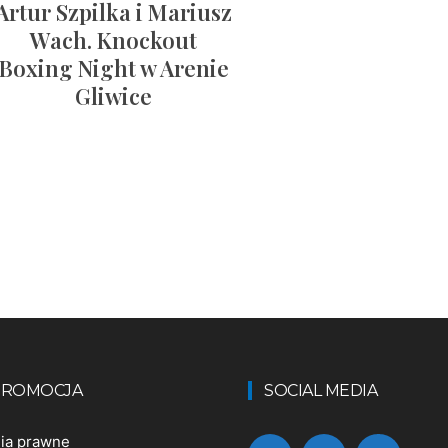
Artur Szpilka i Mariusz
Wach. Knockout
Boxing Night w Arenie
Gliwice
 PROMOCJA
SOCIAL MEDIA
nia prawne