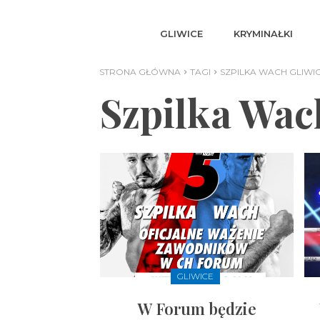
GLIWICE
KRYMINAŁKI
STRONA GŁÓWNA
TAGI
SZPILKA WACH GLIWI
Szpilka Wac
GLIWICE
W Forum będzie