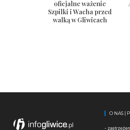
oficjalne ważenie
Szpilki i Wacha przed
walką w Gliwicach
O NAS |
-
zastrzeże