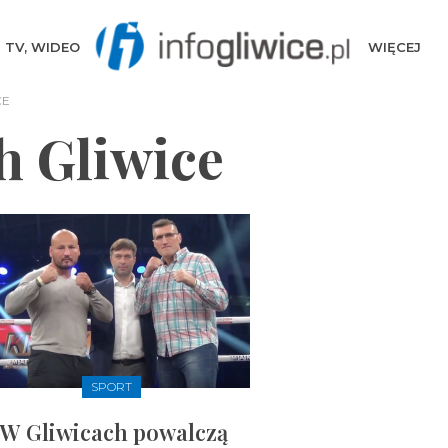
TV, WIDEO
WIĘCEJ
CE
h Gliwice
SPORT
W Gliwicach powalczą