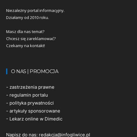
Niezależny portal informacyjny.
Działamy od 2010 roku.
Masz dla nas temat?
Chcesz się zareklamować?
Czekamy na kontakt!
O NAS | PROMOCJA
-
zastrzeżenia prawne
-
regulamin portalu
-
polityka prywatności
-
artykuły sponsorowane
-
Lekarz online w Dimedic
Napisz do nas:
redakcja@infogliwice.pl