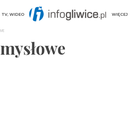
TV, WIDEO
WIĘCEJ
WE
emysłowe