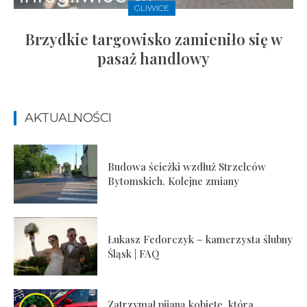
GLIWICE
Brzydkie targowisko zamieniło się w
pasaż handlowy
AKTUALNOŚCI
Budowa ścieżki wzdłuż Strzelców
Bytomskich. Kolejne zmiany
Łukasz Fedorczyk – kamerzysta ślubny
Śląsk | FAQ
Zatrzymał pijaną kobietę, która