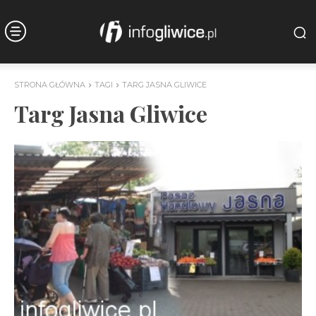
STRONA GŁÓWNA
TAGI
TARG JASNA GLIWICE
Targ Jasna Gliwice