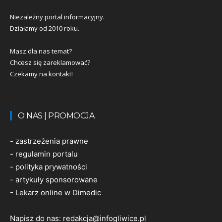
Niezależny portal informacyjny.
Działamy od 2010 roku.
Masz dla nas temat?
Chcesz się zareklamować?
Czekamy na kontakt!
O NAS | PROMOCJA
-
zastrzeżenia prawne
-
regulamin portalu
-
polityka prywatności
-
artykuły sponsorowane
-
Lekarz online w Dimedic
Napisz do nas:
redakcja@infogliwice.pl