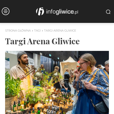
STRONA GŁÓWNA
TAGI
TARGI ARENA GLIWICE
Targi Arena Gliwice