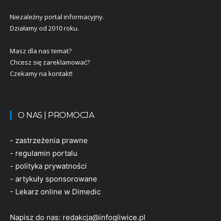
Niezależny portal informacyjny.
Działamy od 2010 roku.
Masz dla nas temat?
Chcesz się zareklamować?
Czekamy na kontakt!
O NAS | PROMOCJA
-
zastrzeżenia prawne
-
regulamin portalu
-
polityka prywatności
-
artykuły sponsorowane
-
Lekarz online w Dimedic
Napisz do nas:
redakcja@infogliwice.pl