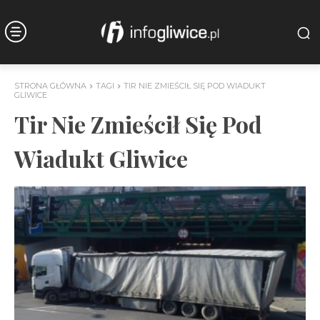
STRONA GŁÓWNA
TAGI
TIR NIE ZMIEŚCIŁ SIĘ POD WIADUKT
GLIWICE
Tir Nie Zmieścił Się Pod
Wiadukt Gliwice