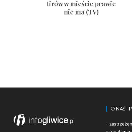
tirów w mieście prawie
nie ma (TV)
O NAS |
-
zastrzeże
-
regulamin 