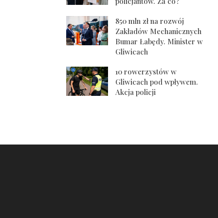
policjantów. Za co?
850 mln zł na rozwój
Zakładów Mechanicznych
Bumar Łabędy. Minister w
Gliwicach
10 rowerzystów w
Gliwicach pod wpływem.
Akcja policji