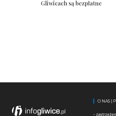
Gliwicach są bezpłatne
O NAS |
-
zastrzeże