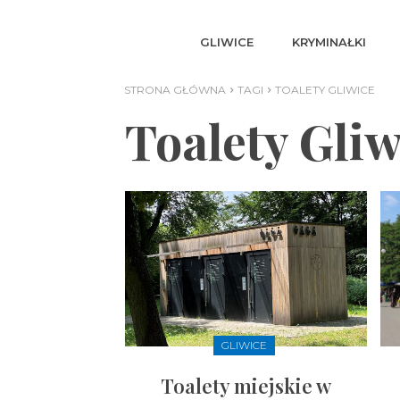
GLIWICE
KRYMINAŁKI
STRONA GŁÓWNA
TAGI
TOALETY GLIWICE
Toalety Gliw
GLIWICE
Toalety miejskie w