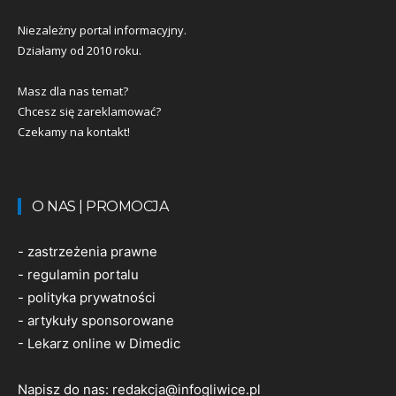
Niezależny portal informacyjny.
Działamy od 2010 roku.
Masz dla nas temat?
Chcesz się zareklamować?
Czekamy na kontakt!
O NAS | PROMOCJA
-
zastrzeżenia prawne
-
regulamin portalu
-
polityka prywatności
-
artykuły sponsorowane
-
Lekarz online w Dimedic
Napisz do nas:
redakcja@infogliwice.pl