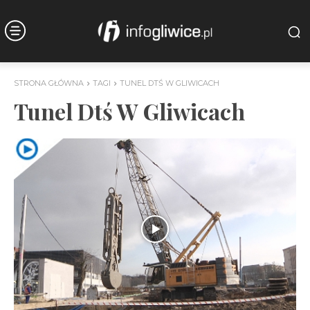
STRONA GŁÓWNA
TAGI
TUNEL DTŚ W GLIWICACH
Tunel Dtś W Gliwicach