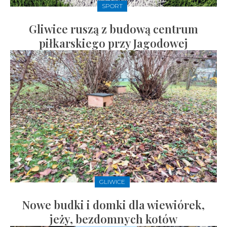
SPORT
Gliwice ruszą z budową centrum
piłkarskiego przy Jagodowej
GLIWICE
Nowe budki i domki dla wiewiórek,
jeży, bezdomnych kotów