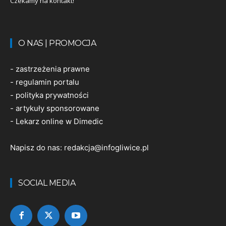
Czekamy na kontakt!
O NAS | PROMOCJA
-
zastrzeżenia prawne
-
regulamin portalu
-
polityka prywatności
-
artykuły sponsorowane
-
Lekarz online w Dimedic
Napisz do nas:
redakcja@infogliwice.pl
SOCIAL MEDIA