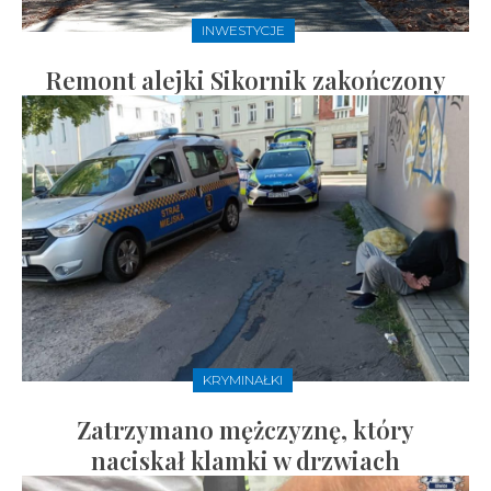
INWESTYCJE
Remont alejki Sikornik zakończony
KRYMINAŁKI
Zatrzymano mężczyznę, który
naciskał klamki w drzwiach