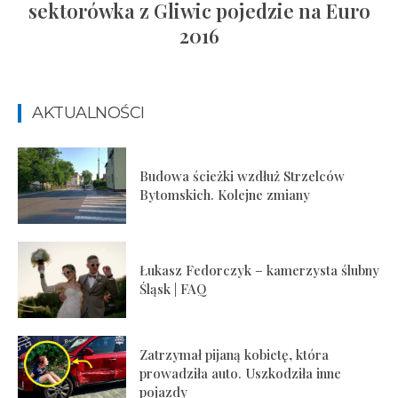
sektorówka z Gliwic pojedzie na Euro
2016
AKTUALNOŚCI
Budowa ścieżki wzdłuż Strzelców
Bytomskich. Kolejne zmiany
Łukasz Fedorczyk – kamerzysta ślubny
Śląsk | FAQ
Zatrzymał pijaną kobietę, która
prowadziła auto. Uszkodziła inne
pojazdy