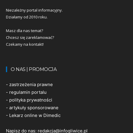
Niezależny portal informacyjny.
Działamy od 2010 roku.
Masz dla nas temat?
Chcesz się zareklamować?
Czekamy na kontakt!
O NAS | PROMOCJA
-
zastrzeżenia prawne
-
regulamin portalu
-
polityka prywatności
-
artykuły sponsorowane
-
Lekarz online w Dimedic
Napisz do nas:
redakcja@infogliwice.pl