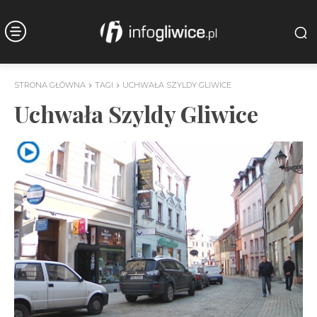
STRONA GŁÓWNA
TAGI
UCHWAŁA SZYLDY GLIWICE
Uchwała Szyldy Gliwice