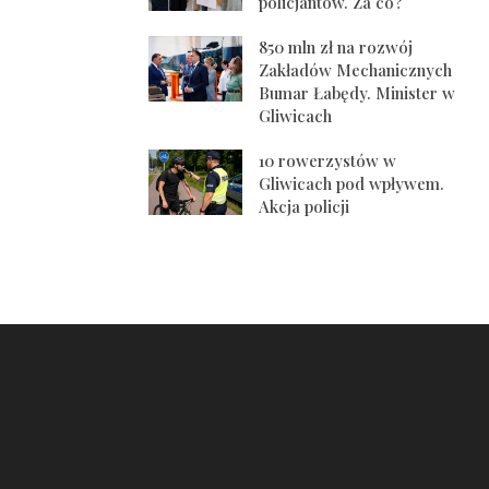
policjantów. Za co?
850 mln zł na rozwój
Zakładów Mechanicznych
Bumar Łabędy. Minister w
Gliwicach
10 rowerzystów w
Gliwicach pod wpływem.
Akcja policji