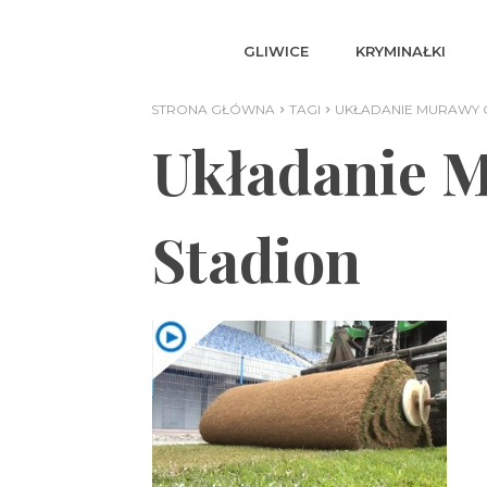
GLIWICE
KRYMINAŁKI
STRONA GŁÓWNA
TAGI
UKŁADANIE MURAWY G
Układanie M
Stadion