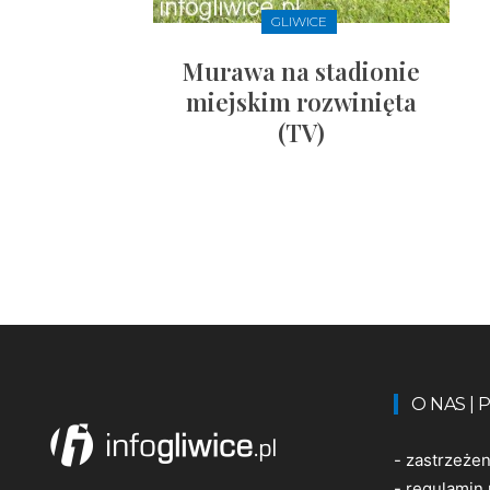
GLIWICE
Murawa na stadionie
miejskim rozwinięta
(TV)
O NAS |
-
zastrzeże
-
regulamin 