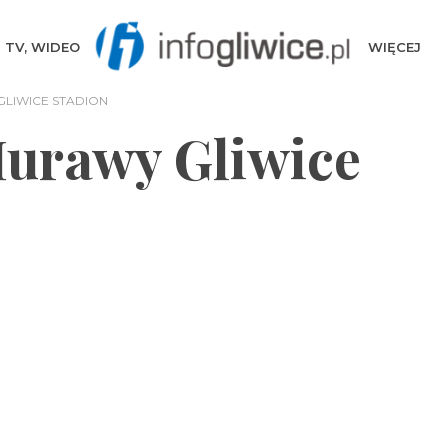
TV, WIDEO
WIĘCEJ
LIWICE STADION
urawy Gliwice