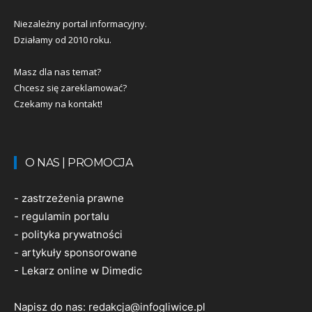
Niezależny portal informacyjny.
Działamy od 2010 roku.
Masz dla nas temat?
Chcesz się zareklamować?
Czekamy na kontakt!
O NAS | PROMOCJA
-
zastrzeżenia prawne
-
regulamin portalu
-
polityka prywatności
-
artykuły sponsorowane
-
Lekarz online w Dimedic
Napisz do nas:
redakcja@infogliwice.pl