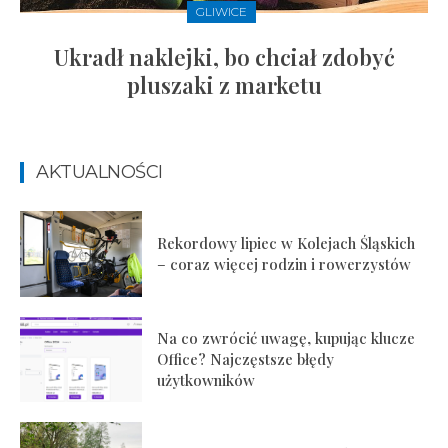
GLIWICE
Ukradł naklejki, bo chciał zdobyć
pluszaki z marketu
AKTUALNOŚCI
Rekordowy lipiec w Kolejach Śląskich
– coraz więcej rodzin i rowerzystów
Na co zwrócić uwagę, kupując klucze
Office? Najczęstsze błędy
użytkowników