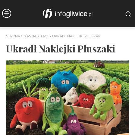
STRONA GŁÓWNA
TAGI
UKRADŁ NAKLEJKI PLUSZAKI
Ukradł Naklejki Pluszaki