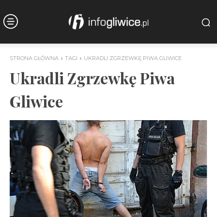
STRONA GŁÓWNA
TAGI
UKRADLI ZGRZEWKĘ PIWA GLIWICE
Ukradli Zgrzewkę Piwa
Gliwice