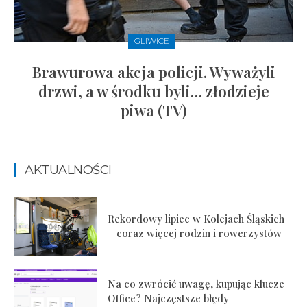
GLIWICE
Brawurowa akcja policji. Wyważyli
drzwi, a w środku byli… złodzieje
piwa (TV)
AKTUALNOŚCI
Rekordowy lipiec w Kolejach Śląskich
– coraz więcej rodzin i rowerzystów
Na co zwrócić uwagę, kupując klucze
Office? Najczęstsze błędy