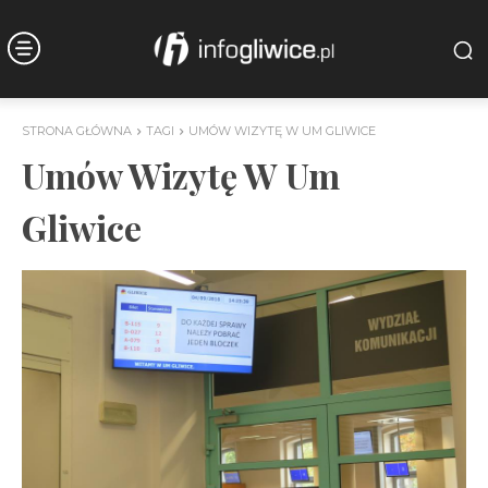
STRONA GŁÓWNA
TAGI
UMÓW WIZYTĘ W UM GLIWICE
Umów Wizytę W Um
Gliwice