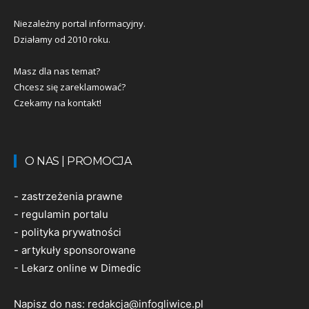
Niezależny portal informacyjny.
Działamy od 2010 roku.
Masz dla nas temat?
Chcesz się zareklamować?
Czekamy na kontakt!
O NAS | PROMOCJA
-
zastrzeżenia prawne
-
regulamin portalu
-
polityka prywatności
-
artykuły sponsorowane
-
Lekarz online w Dimedic
Napisz do nas:
redakcja@infogliwice.pl