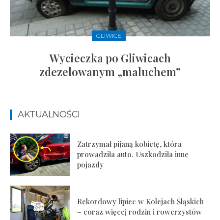
GLIWICE
Wycieczka po Gliwicach
zdezelowanym „maluchem”
AKTUALNOŚCI
Zatrzymał pijaną kobietę, która
prowadziła auto. Uszkodziła inne
pojazdy
Rekordowy lipiec w Kolejach Śląskich
– coraz więcej rodzin i rowerzystów