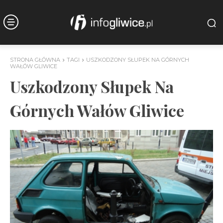
STRONA GŁÓWNA
TAGI
USZKODZONY SŁUPEK NA GÓRNYCH
WAŁÓW GLIWICE
Uszkodzony Słupek Na
Górnych Wałów Gliwice