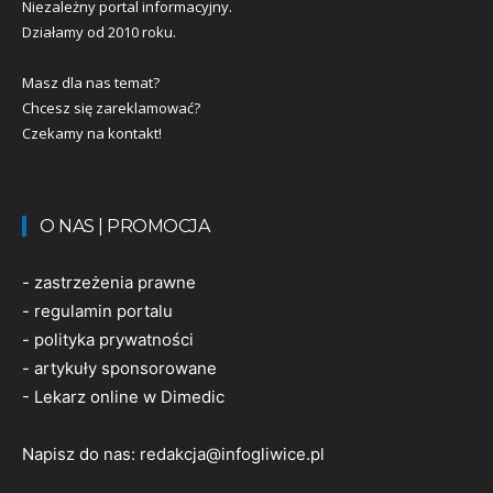
Niezależny portal informacyjny.
Działamy od 2010 roku.
Masz dla nas temat?
Chcesz się zareklamować?
Czekamy na kontakt!
O NAS | PROMOCJA
-
zastrzeżenia prawne
-
regulamin portalu
-
polityka prywatności
-
artykuły sponsorowane
-
Lekarz online w Dimedic
Napisz do nas:
redakcja@infogliwice.pl