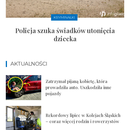
KRYMINAŁKI
Policja szuka świadków utonięcia
dziecka
AKTUALNOŚCI
Zatrzymał pijaną kobietę, która
prowadziła auto. Uszkodziła inne
pojazdy
Rekordowy lipiec w Kolejach Śląskich
– coraz więcej rodzin i rowerzystów