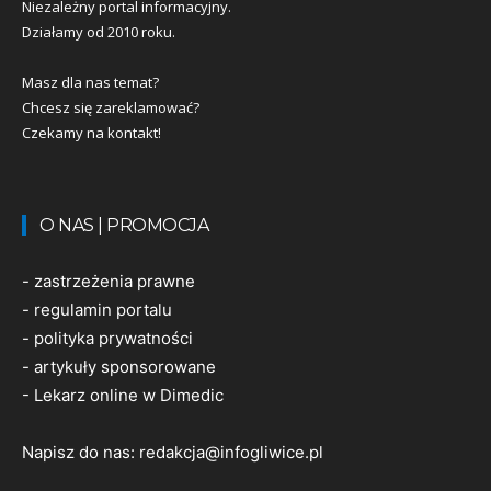
Niezależny portal informacyjny.
Działamy od 2010 roku.
Masz dla nas temat?
Chcesz się zareklamować?
Czekamy na kontakt!
O NAS | PROMOCJA
-
zastrzeżenia prawne
-
regulamin portalu
-
polityka prywatności
-
artykuły sponsorowane
-
Lekarz online w Dimedic
Napisz do nas:
redakcja@infogliwice.pl