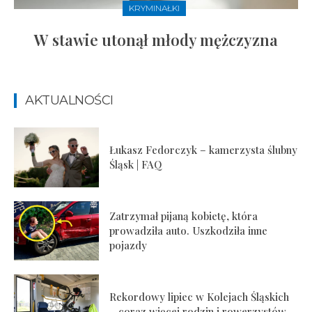
KRYMINAŁKI
W stawie utonął młody mężczyzna
AKTUALNOŚCI
Łukasz Fedorczyk – kamerzysta ślubny
Śląsk | FAQ
Zatrzymał pijaną kobietę, która
prowadziła auto. Uszkodziła inne
pojazdy
Rekordowy lipiec w Kolejach Śląskich
– coraz więcej rodzin i rowerzystów