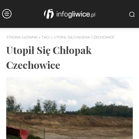
STRONA GŁÓWNA
TAGI
UTOPIŁ SIĘ CHŁOPAK CZECHOWICE
Utopił Się Chłopak
Czechowice