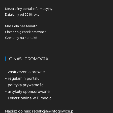
Niezależny portal informacyjny.
Działamy od 2010 roku.
Masz dla nas temat?
Chcesz się zareklamować?
Czekamy na kontakt!
O NAS | PROMOCJA
-
zastrzeżenia prawne
-
regulamin portalu
-
polityka prywatności
-
artykuły sponsorowane
-
Lekarz online w Dimedic
Napisz do nas:
redakcja@infogliwice.pl