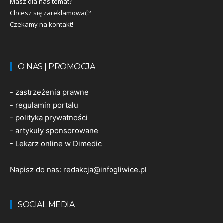
Masz dla nas temat?
Chcesz się zareklamować?
Czekamy na kontakt!
O NAS | PROMOCJA
-
zastrzeżenia prawne
-
regulamin portalu
-
polityka prywatności
-
artykuły sponsorowane
-
Lekarz online w Dimedic
Napisz do nas:
redakcja@infogliwice.pl
SOCIAL MEDIA