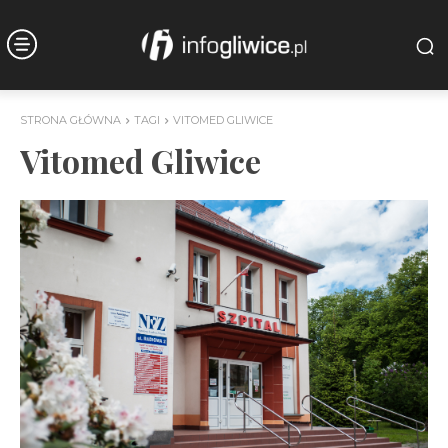
STRONA GŁÓWNA
TAGI
VITOMED GLIWICE
Vitomed Gliwice