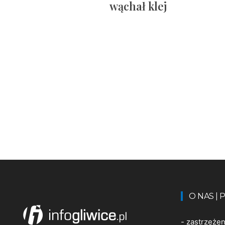
wąchał klej
O NAS |
-
zastrzeże