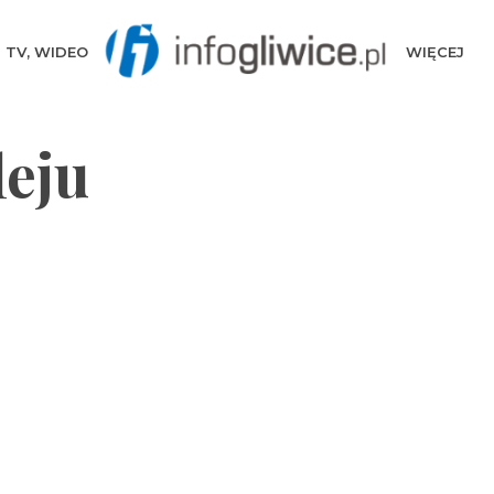
TV, WIDEO
WIĘCEJ
eju