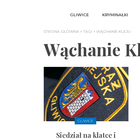
GLIWICE
KRYMINAŁKI
STRONA GŁÓWNA
TAGI
WĄCHANIE KLEJU
Wąchanie Kl
GLIWICE
Siedział na klatce i