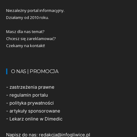
Niezależny portal informacyjny.
Działamy od 2010 roku.
Masz dla nas temat?
Chcesz się zareklamować?
Czekamy na kontakt!
O NAS | PROMOCJA
-
zastrzeżenia prawne
-
regulamin portalu
-
polityka prywatności
-
artykuły sponsorowane
-
Lekarz online w Dimedic
Napisz do nas:
redakcja@infogliwice.pl