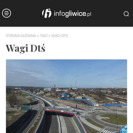
STRONA GŁÓWNA
TAGI
WAGI DTŚ
Wagi Dtś