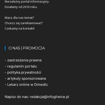
Niezależny portal informacyjny.
Działamy od 2010 roku.
Masz dla nas temat?
Chcesz się zareklamować?
Czekamy na kontakt!
O NAS | PROMOCJA
-
zastrzeżenia prawne
-
regulamin portalu
-
polityka prywatności
-
artykuły sponsorowane
-
Lekarz online w Dimedic
Napisz do nas:
redakcja@infogliwice.pl