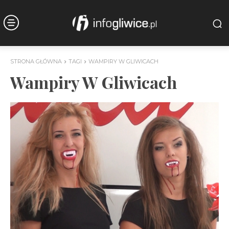
STRONA GŁÓWNA
TAGI
WAMPIRY W GLIWICACH
Wampiry W Gliwicach