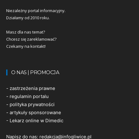
Niezależny portal informacyjny.
Działamy od 2010 roku.
Masz dla nas temat?
Chcesz się zareklamować?
Czekamy na kontakt!
O NAS | PROMOCJA
-
zastrzeżenia prawne
-
regulamin portalu
-
polityka prywatności
-
artykuły sponsorowane
-
Lekarz online w Dimedic
Napisz do nas:
redakcja@infogliwice.pl