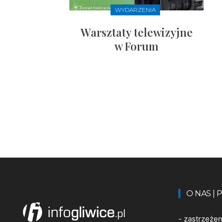
WYDARZENIA
Warsztaty telewizyjne
w Forum
O NAS |
-
zastrzeże