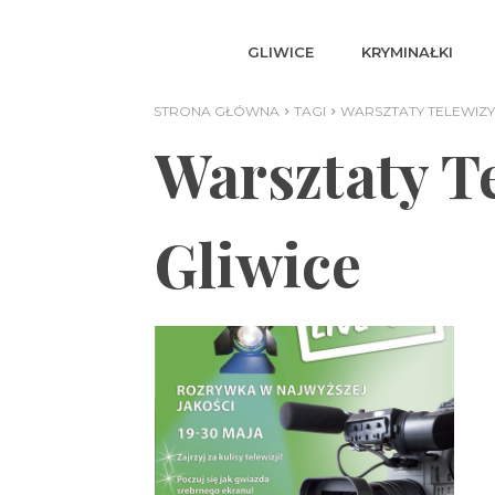
GLIWICE
KRYMINAŁKI
STRONA GŁÓWNA
TAGI
WARSZTATY TELEWIZY
Warsztaty T
Gliwice