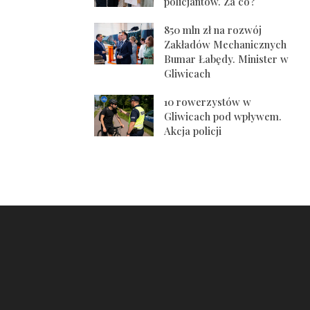
policjantów. Za co?
850 mln zł na rozwój
Zakładów Mechanicznych
Bumar Łabędy. Minister w
Gliwicach
10 rowerzystów w
Gliwicach pod wpływem.
Akcja policji