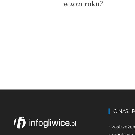
w 2021 roku?
O NAS |
-
zastrzeże
-
regulamin 