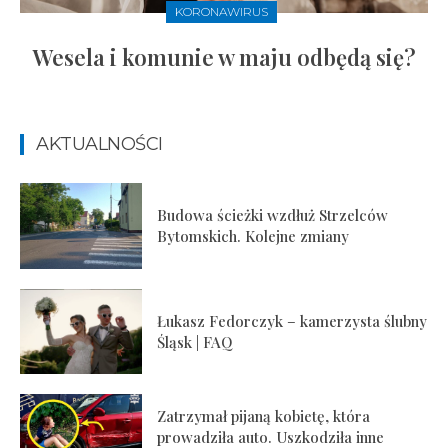
KORONAWIRUS
Wesela i komunie w maju odbędą się?
AKTUALNOŚCI
Budowa ścieżki wzdłuż Strzelców
Bytomskich. Kolejne zmiany
Łukasz Fedorczyk – kamerzysta ślubny
Śląsk | FAQ
Zatrzymał pijaną kobietę, która
prowadziła auto. Uszkodziła inne