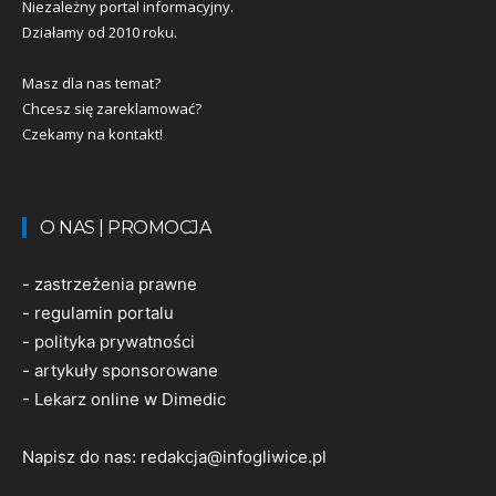
Niezależny portal informacyjny.
Działamy od 2010 roku.
Masz dla nas temat?
Chcesz się zareklamować?
Czekamy na kontakt!
O NAS | PROMOCJA
-
zastrzeżenia prawne
-
regulamin portalu
-
polityka prywatności
-
artykuły sponsorowane
-
Lekarz online w Dimedic
Napisz do nas:
redakcja@infogliwice.pl