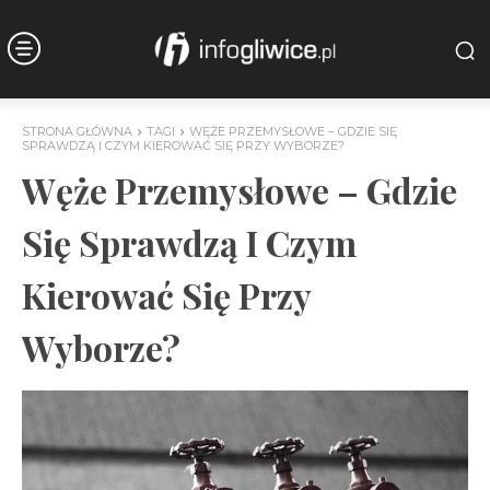
STRONA GŁÓWNA
TAGI
WĘŻE PRZEMYSŁOWE – GDZIE SIĘ
SPRAWDZĄ I CZYM KIEROWAĆ SIĘ PRZY WYBORZE?
Węże Przemysłowe – Gdzie
Się Sprawdzą I Czym
Kierować Się Przy
Wyborze?