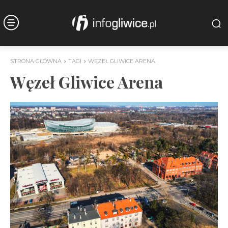
STRONA GŁÓWNA
TAGI
WĘZEŁ GLIWICE ARENA
Węzeł Gliwice Arena