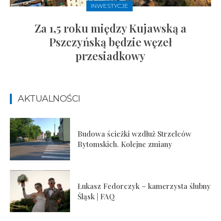
INWESTYCJE
Za 1,5 roku między Kujawską a
Pszczyńską będzie węzeł
przesiadkowy
AKTUALNOŚCI
Budowa ścieżki wzdłuż Strzelców
Bytomskich. Kolejne zmiany
Łukasz Fedorczyk – kamerzysta ślubny
Śląsk | FAQ