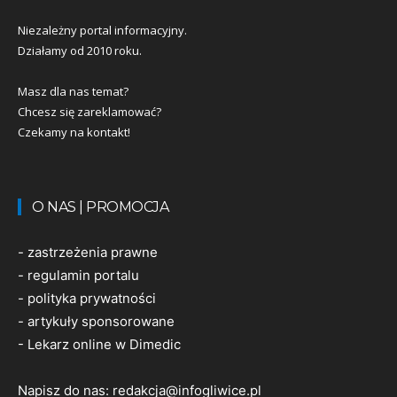
Niezależny portal informacyjny.
Działamy od 2010 roku.
Masz dla nas temat?
Chcesz się zareklamować?
Czekamy na kontakt!
O NAS | PROMOCJA
-
zastrzeżenia prawne
-
regulamin portalu
-
polityka prywatności
-
artykuły sponsorowane
-
Lekarz online w Dimedic
Napisz do nas:
redakcja@infogliwice.pl