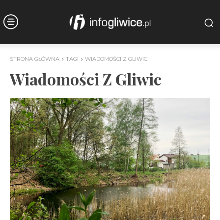
STRONA GŁÓWNA
TAGI
WIADOMOŚCI Z GLIWIC
Wiadomości Z Gliwic