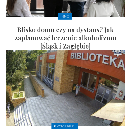
INNE
Blisko domu czy na dystans? Jak
zaplanować leczenie alkoholizmu
[Śląsk i Zagłębie]
KRYMINAŁKI