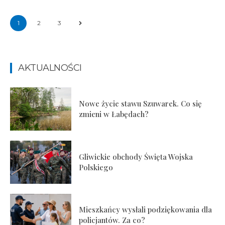
1
2
3
AKTUALNOŚCI
Nowe życie stawu Szuwarek. Co się
zmieni w Łabędach?
Gliwickie obchody Święta Wojska
Polskiego
Mieszkańcy wysłali podziękowania dla
policjantów. Za co?