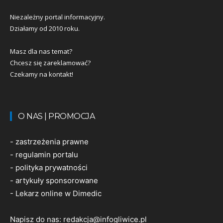
Niezależny portal informacyjny.
Działamy od 2010 roku.
Masz dla nas temat?
Chcesz się zareklamować?
Czekamy na kontakt!
O NAS | PROMOCJA
-
zastrzeżenia prawne
-
regulamin portalu
-
polityka prywatności
-
artykuły sponsorowane
-
Lekarz online w Dimedic
Napisz do nas:
redakcja@infogliwice.pl