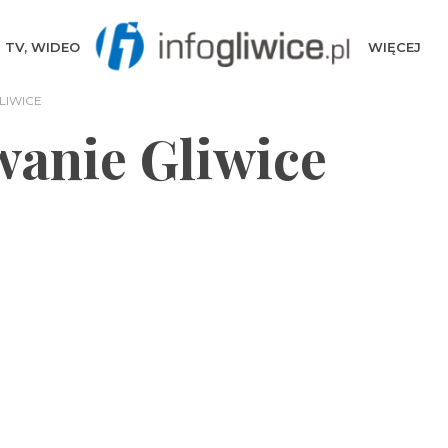
TV, WIDEO
WIĘCEJ
LIWICE
anie Gliwice