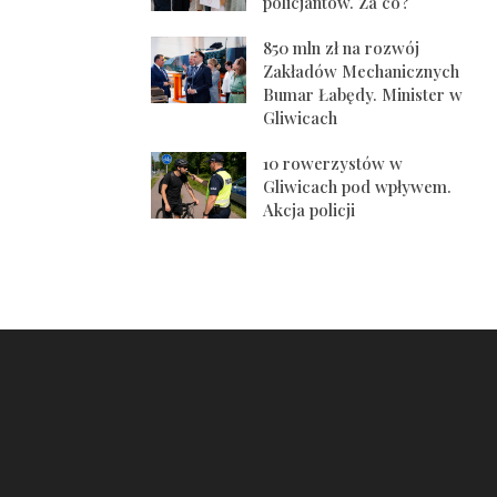
policjantów. Za co?
850 mln zł na rozwój
Zakładów Mechanicznych
Bumar Łabędy. Minister w
Gliwicach
10 rowerzystów w
Gliwicach pod wpływem.
Akcja policji