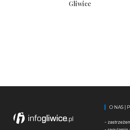
Gliwice
O NAS |
-
zastrzeże
-
regulamin 