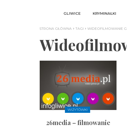
GLIWICE
KRYMINAŁKI
STRONA GŁÓWNA
TAGI
WIDEOFILMOWANIE G
Wideofilmow
WIZYTÓWKI
26media – filmowanie